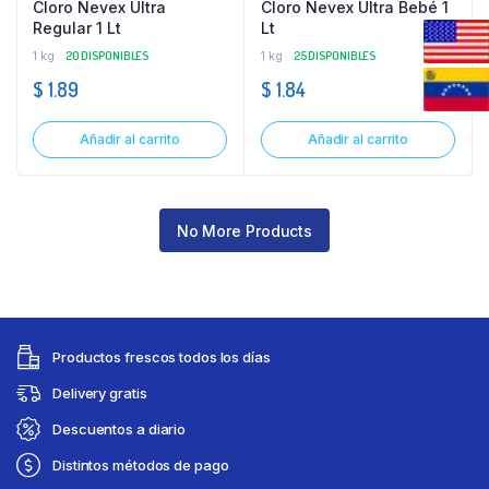
Cloro Nevex Ultra
Cloro Nevex Ultra Bebé 1
Regular 1 Lt
Lt
1 kg
20 DISPONIBLES
1 kg
25 DISPONIBLES
$
1.89
$
1.84
Añadir al carrito
Añadir al carrito
No More Products
Productos frescos todos los días
Delivery gratis
Descuentos a diario
Distintos métodos de pago