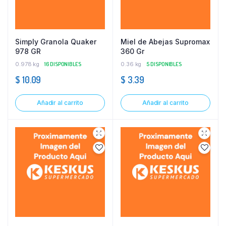
Simply Granola Quaker
Miel de Abejas Supromax
978 GR
360 Gr
0.978 kg
16 DISPONIBLES
0.36 kg
5 DISPONIBLES
$
10.09
$
3.39
Añadir al carrito
Añadir al carrito