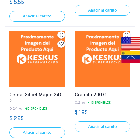
$
5.55
Añadir al carrito
Añadir al carrito
Cereal Siluet Maple 240
Granola 200 Gr
G
0.2 kg
41 DISPONIBLES
0.24 kg
4 DISPONIBLES
$
1.95
$
2.99
Añadir al carrito
Añadir al carrito