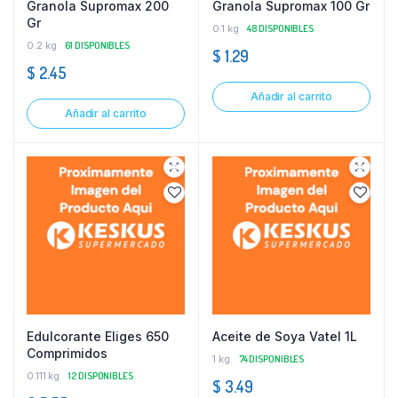
Granola Supromax 200
Granola Supromax 100 Gr
Gr
0.1 kg
48 DISPONIBLES
0.2 kg
61 DISPONIBLES
$
1.29
$
2.45
Añadir al carrito
Añadir al carrito
Edulcorante Eliges 650
Aceite de Soya Vatel 1L
Comprimidos
1 kg
74 DISPONIBLES
0.111 kg
12 DISPONIBLES
$
3.49