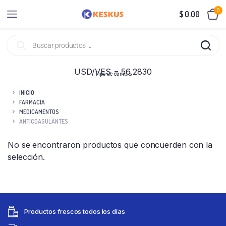
0
$
0.00
USD/VES = 56,2830
Tipo de cambio
INICIO
FARMACIA
MEDICAMENTOS
ANTICOAGULANTES
No se encontraron productos que concuerden con la
selección.
Productos frescos todos los días