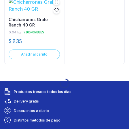
Chicharrones Gralo
Ranch 40 GR
0.04 kg
7 DISPONIBLES
$
2.35
Añadir al carrito
Productos frescos todos los días
Delivery gratis
Descuentos a diario
Distintos métodos de pago