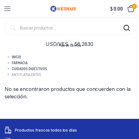
0
$
0.00
USD/VES = 56,2830
Tipo de cambio
INICIO
FARMACIA
CUIDADOS DIGESTIVOS
ANTI FLATULENTOS
No se encontraron productos que concuerden con la
selección.
Productos frescos todos los días