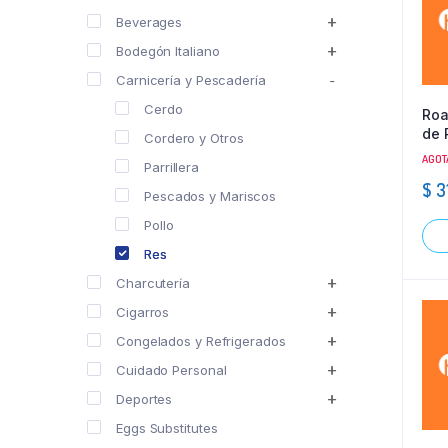
Beverages
Bodegón Italiano
Carnicería y Pescadería
Cerdo
Roa
de 
Cordero y Otros
Plu
AGOT
Parrillera
$
3
Pescados y Mariscos
Pollo
Res
Charcutería
Cigarros
Congelados y Refrigerados
Cuidado Personal
Deportes
Eggs Substitutes