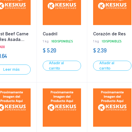
st Beef Carne
Cuadril
Corazón de Res
Res Asada
1 kg
16 DISPONIBLES
1 kg
1 DISPONIBLES
mrose
ADO
$
5.20
$
2.39
1.64
Añadir al
Añadir al
carrito
carrito
Leer más