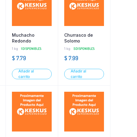
Muchacho
Churrasco de
Redondo
Solomo
1 kg
1 DISPONIBLES
1 kg
5 DISPONIBLES
$
7.79
$
7.99
Añadir al
Añadir al
carrito
carrito