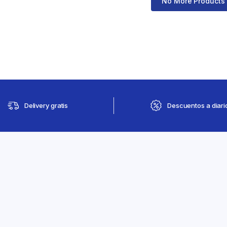
No More Products
Delivery gratis
Descuentos a diari