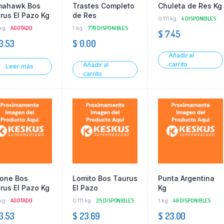
mahawk Bos
Trastes Completo
Chuleta de Res Kg
rus El Pazo Kg
de Res
0.111 kg
4 DISPONIBLES
 kg
AGOTADO
1 kg
778 DISPONIBLES
$
7.45
3.53
$
0.00
Añadir al
carrito
Añadir al
Leer más
carrito
one Bos
Lomito Bos Taurus
Punta Argentina
rus El Pazo Kg
El Pazo
Kg
 kg
AGOTADO
0.111 kg
25 DISPONIBLES
1 kg
49 DISPONIBLES
3.53
$
23.69
$
23.00