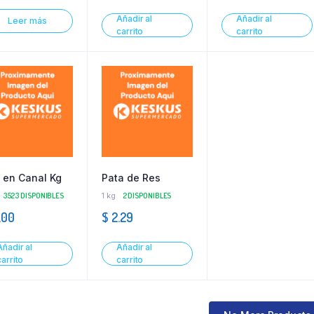
Añadir al
Añadir al
Leer más
carrito
carrito
 en Canal Kg
Pata de Res
3523 DISPONIBLES
1 kg
2 DISPONIBLES
.00
$
2.29
Añadir al
Añadir al
carrito
carrito