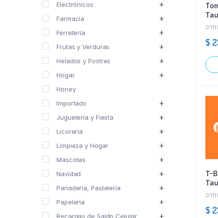
Electrónicos
To
Tau
Farmacia
0.111
Ferretería
$
2
Frutas y Verduras
Helados y Postres
Hogar
Honey
Importado
Juguetería y Fiesta
Licorería
Limpieza y Hogar
Mascotas
T-B
Navidad
Tau
Panadería, Pastelería
0.111
Papelería
$
2
Recargas de Saldo Celular