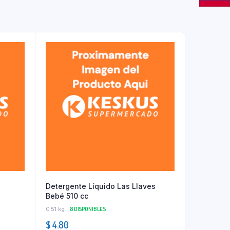
Detergente Líquido Las Llaves
Bebé 510 cc
0.51 kg
8 DISPONIBLES
$
4.80