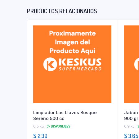
PRODUCTOS RELACIONADOS
Limpiador Las Llaves Bosque
Jabón 
Sereno 500 cc
900 gr
0.5 kg
37 DISPONIBLES
0.9 kg
$
2.39
$
3.65