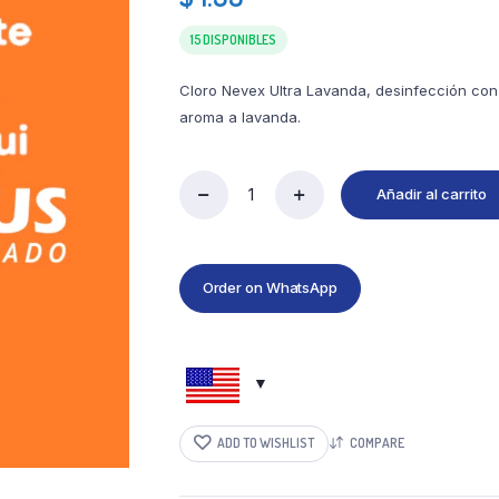
15 DISPONIBLES
Cloro Nevex Ultra Lavanda, desinfección con
aroma a lavanda.
Añadir al carrito
Order on WhatsApp
ADD TO WISHLIST
COMPARE