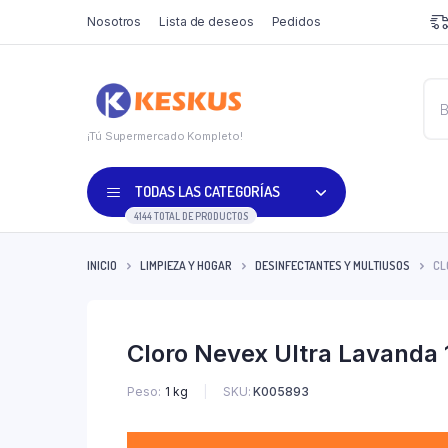
Nosotros
Lista de deseos
Pedidos
¡Tú Supermercado Kompleto!
TODAS LAS CATEGORÍAS
4144 TOTAL DE PRODUCTOS
INICIO
LIMPIEZA Y HOGAR
DESINFECTANTES Y MULTIUSOS
CL
Cloro Nevex Ultra Lavanda 1
SKU:
K005893
Peso
1 kg