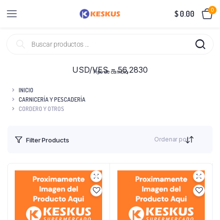
0
$
0.00
USD/VES = 56,2830
Tipo de cambio
INICIO
CARNICERÍA Y PESCADERÍA
CORDERO Y OTROS
Ordenar por
Filter Products