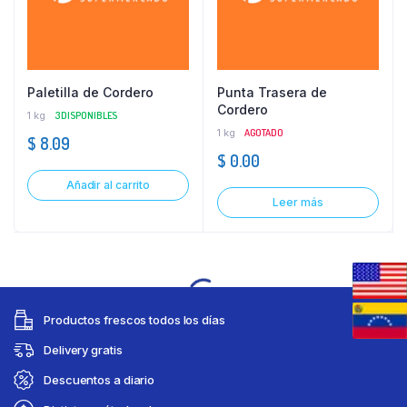
Paletilla de Cordero
Punta Trasera de
Cordero
1 kg
3 DISPONIBLES
1 kg
AGOTADO
$
8.09
$
0.00
Añadir al carrito
Leer más
Productos frescos todos los días
Delivery gratis
Descuentos a diario