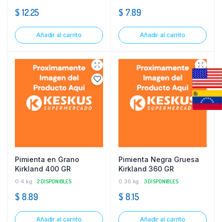
$
12.25
$
7.89
Añadir al carrito
Añadir al carrito
Pimienta en Grano
Pimienta Negra Gruesa
Kirkland 400 GR
Kirkland 360 GR
0.4 kg
2 DISPONIBLES
0.36 kg
3 DISPONIBLES
$
8.89
$
8.15
Añadir al carrito
Añadir al carrito