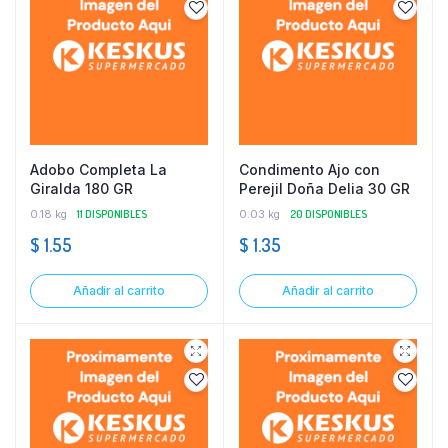
Adobo Completa La
Condimento Ajo con
Giralda 180 GR
Perejil Doña Delia 30 GR
0.18 kg
11 DISPONIBLES
0.03 kg
20 DISPONIBLES
$
1.55
$
1.35
Añadir al carrito
Añadir al carrito