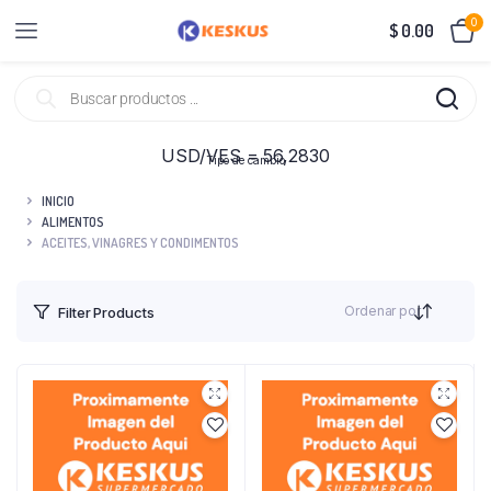
0
$
0.00
USD/VES = 56,2830
Tipo de cambio
INICIO
ALIMENTOS
ACEITES, VINAGRES Y CONDIMENTOS
Ordenar por
Filter Products