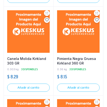
Canela Molida Kirkland
Pimienta Negra Gruesa
303 GR
Kirkland 360 GR
0.303 kg
3 DISPONIBLES
0.36 kg
3 DISPONIBLES
$
8.29
$
8.15
Añadir al carrito
Añadir al carrito