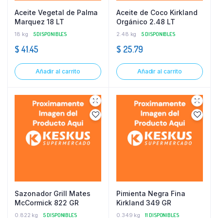
Aceite Vegetal de Palma
Aceite de Coco Kirkland
Marquez 18 LT
Orgánico 2.48 LT
18 kg
5 DISPONIBLES
2.48 kg
5 DISPONIBLES
$
41.45
$
25.79
Añadir al carrito
Añadir al carrito
Sazonador Grill Mates
Pimienta Negra Fina
McCormick 822 GR
Kirkland 349 GR
0.822 kg
5 DISPONIBLES
0.349 kg
11 DISPONIBLES