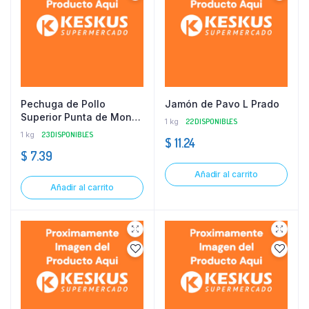
Pechuga de Pollo
Jamón de Pavo L Prado
Superior Punta de Monte
1 kg
22 DISPONIBLES
Kg
1 kg
23 DISPONIBLES
$
11.24
$
7.39
Añadir al carrito
Añadir al carrito