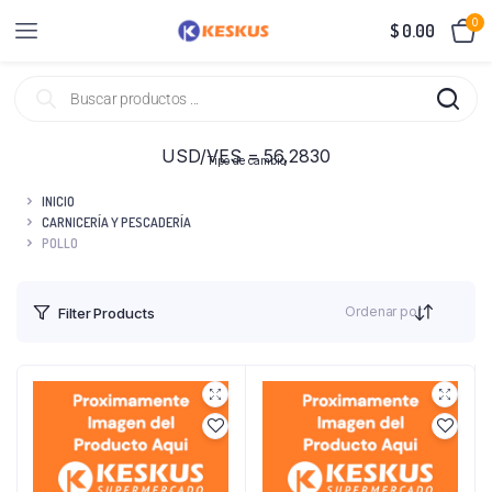
0
$
0.00
USD/VES = 56,2830
Tipo de cambio
INICIO
CARNICERÍA Y PESCADERÍA
POLLO
Ordenar por
Filter Products