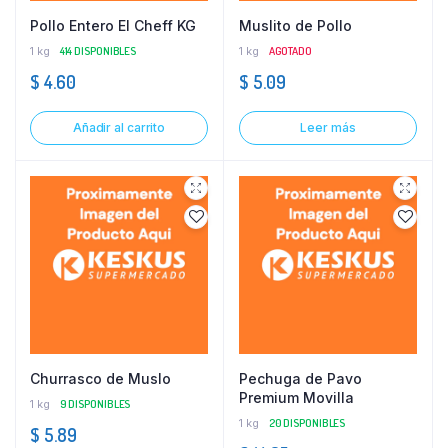
Pollo Entero El Cheff KG
Muslito de Pollo
1 kg
414 DISPONIBLES
1 kg
AGOTADO
$
4.60
$
5.09
Añadir al carrito
Leer más
Churrasco de Muslo
Pechuga de Pavo
Premium Movilla
1 kg
9 DISPONIBLES
1 kg
20 DISPONIBLES
$
5.89