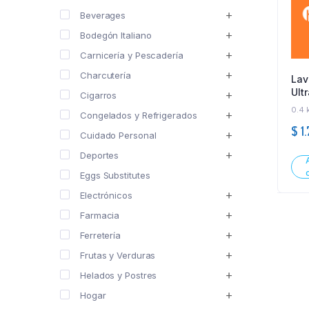
Beverages
Bodegón Italiano
Carnicería y Pescadería
Charcutería
Lav
Ult
Cigarros
ml
0.4 
Congelados y Refrigerados
$
1.
Cuidado Personal
Deportes
Eggs Substitutes
Electrónicos
Farmacia
Ferretería
Frutas y Verduras
Helados y Postres
Hogar