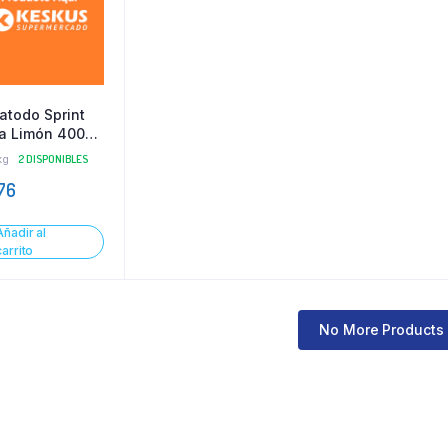
atodo Sprint
ra Limón 400
kg
2 DISPONIBLES
76
Añadir al
carrito
No More Products