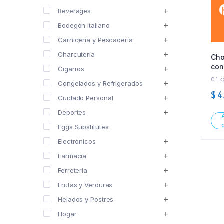
Beverages
Bodegón Italiano
Carnicería y Pescadería
Charcutería
Cho
con
Cigarros
GR
0.1 k
Congelados y Refrigerados
$
4.
Cuidado Personal
Deportes
Eggs Substitutes
Electrónicos
Farmacia
Ferretería
Frutas y Verduras
Helados y Postres
Hogar