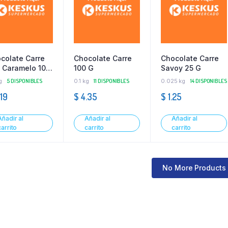
colate Carre
Chocolate Carre
Chocolate Carre
 Caramelo 100
100 G
Savoy 25 G
g
5 DISPONIBLES
0.1 kg
11 DISPONIBLES
0.025 kg
14 DISPONIBLES
19
$
4.35
$
1.25
Añadir al
Añadir al
Añadir al
carrito
carrito
carrito
No More Products