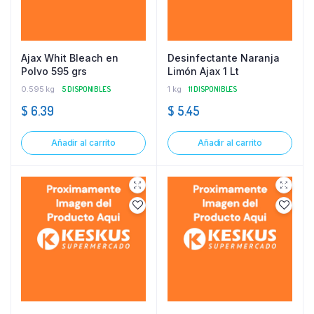
Ajax Whit Bleach en
Desinfectante Naranja
Polvo 595 grs
Limón Ajax 1 Lt
0.595 kg
5 DISPONIBLES
1 kg
11 DISPONIBLES
$
6.39
$
5.45
Añadir al carrito
Añadir al carrito