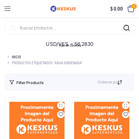
0
$
0.00
USD/VES = 56,2830
Tipo de cambio
INICIO
PRODUCTOS ETIQUETADOS “AGUA OXIGENADA”
Ordenar por
Filter Products