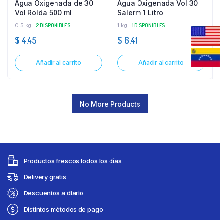
Agua Oxigenada de 30
Agua Oxigenada Vol 30
Vol Rolda 500 ml
Salerm 1 Litro
0.5 kg
2 DISPONIBLES
1 kg
1 DISPONIBLES
$
4.45
$
6.41
Añadir al carrito
Añadir al carrito
No More Products
Productos frescos todos los días
Delivery gratis
Descuentos a diario
Distintos métodos de pago