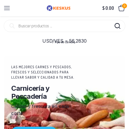
0
$
0.00
USD/VES = 56,2830
Tipo de cambio
LAS MEJORES CARNES Y PESCADOS,
FRESCOS Y SELECCIONADOS PARA
LLEVAR SABOR Y CALIDAD A TU MESA.
Carnicería y
Pescadería
Calidad y frescura en cada
corte