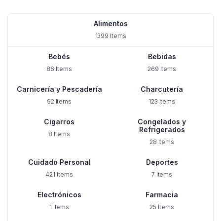
Alimentos
1399 Items
Bebés
Bebidas
86 Items
269 Items
Carnicería y Pescadería
Charcutería
92 Items
123 Items
Cigarros
Congelados y
Refrigerados
8 Items
28 Items
Cuidado Personal
Deportes
421 Items
7 Items
Electrónicos
Farmacia
1 Items
25 Items