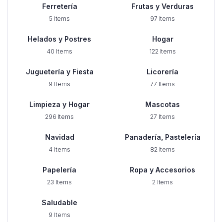
Ferretería
Frutas y Verduras
5 Items
97 Items
Helados y Postres
Hogar
40 Items
122 Items
Juguetería y Fiesta
Licorería
9 Items
77 Items
Limpieza y Hogar
Mascotas
296 Items
27 Items
Navidad
Panadería, Pastelería
4 Items
82 Items
Papelería
Ropa y Accesorios
23 Items
2 Items
Saludable
9 Items