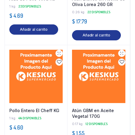
Oliva Lorea 260 GR
1 kg
23 DISPONIBLES
0.26 kg
22 DISPONIBLES
$
4.69
$
17.79
Añadir al carrito
Añadir al carrito
Pollo Entero El Cheff KG
Atún GBM en Aceite
Vegetal 170G
1 kg
414 DISPONIBLES
0.17 kg
12 DISPONIBLES
$
4.60
$
1.55