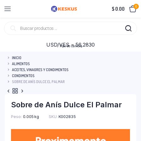
0
$
0.00
USD/VES = 56,2830
Tipo de cambio
INICIO
ALIMENTOS
ACEITES, VINAGRES Y CONDIMENTOS
CONDIMENTOS
SOBRE DE ANÍS DULCE EL PALMAR
Sobre de Anís Dulce El Palmar
Peso
0.005 kg
SKU:
K002835