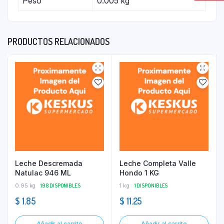
Peso
0.005 kg
PRODUCTOS RELACIONADOS
Leche Descremada
Leche Completa Valle
Natulac 946 ML
Hondo 1 KG
0.95 kg
198 DISPONIBLES
1 kg
1 DISPONIBLES
$
1.85
$
11.25
Añadir al carrito
Añadir al carrito