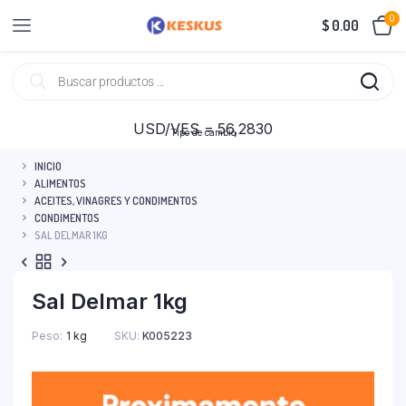
0
$
0.00
USD/VES = 56,2830
Tipo de cambio
INICIO
ALIMENTOS
ACEITES, VINAGRES Y CONDIMENTOS
CONDIMENTOS
SAL DELMAR 1KG
Sal Delmar 1kg
Peso
1 kg
SKU:
K005223