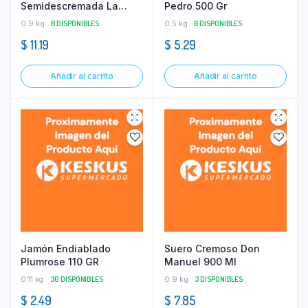
Semidescremada La
Pedro 500 Gr
Campiña 900 G
0.9 kg
8 DISPONIBLES
0.5 kg
6 DISPONIBLES
$
11.19
$
5.29
Añadir al carrito
Añadir al carrito
Jamón Endiablado
Suero Cremoso Don
Plumrose 110 GR
Manuel 900 Ml
0.11 kg
30 DISPONIBLES
0.9 kg
3 DISPONIBLES
$
2.49
$
7.85