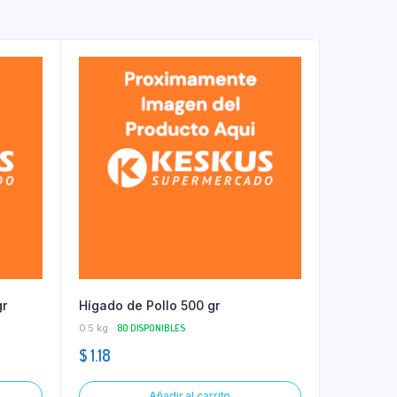
gr
Hígado de Pollo 500 gr
0.5 kg
80 DISPONIBLES
$
1.18
Añadir al carrito