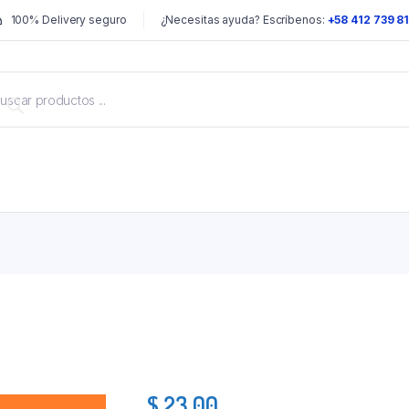
100% Delivery seguro
¿Necesitas ayuda? Escríbenos:
+58 412 739 8
G
$
23.00