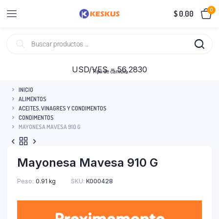
0
$
0.00
USD/VES = 56,2830
Tipo de cambio
INICIO
ALIMENTOS
ACEITES, VINAGRES Y CONDIMENTOS
CONDIMENTOS
MAYONESA MAVESA 910 G
Mayonesa Mavesa 910 G
Peso
0.91 kg
SKU:
K000428