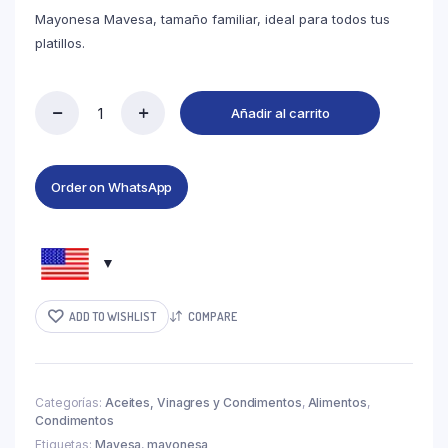
Mayonesa Mavesa, tamaño familiar, ideal para todos tus
platillos.
Añadir al carrito
Order on WhatsApp
ADD TO WISHLIST
COMPARE
Categorías:
Aceites, Vinagres y Condimentos
,
Alimentos
,
Condimentos
Etiquetas:
Mavesa
,
mayonesa