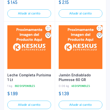
$
1.45
$
2.15
Añadir al carrito
Añadir al carrito
Leche Completa Purísima
Jamón Endiablado
1 Lt
Plumrose 60 GR
1 kg
802 DISPONIBLES
0.06 kg
46 DISPONIBLES
$
1.99
$
1.39
Añadir al carrito
Añadir al carrito