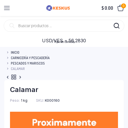
0
$
0.00
USD/VES = 56,2830
Tipo de cambio
INICIO
CARNICERÍA Y PESCADERÍA
PESCADOS Y MARISCOS
CALAMAR
Calamar
Peso
1 kg
SKU:
K000160