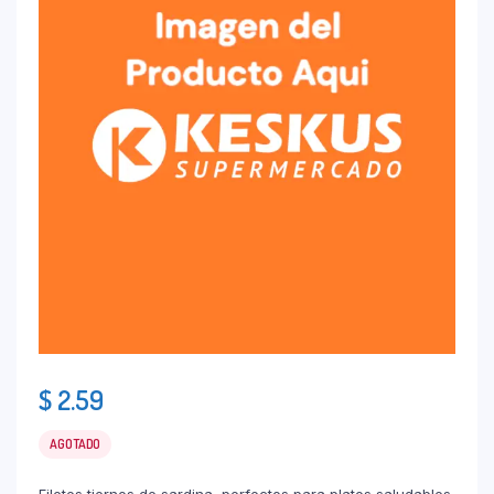
$
2.59
AGOTADO