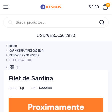
0
$
0.00
USD/VES = 56,2830
Tipo de cambio
INICIO
CARNICERÍA Y PESCADERÍA
PESCADOS Y MARISCOS
FILET DE SARDINA
Filet de Sardina
Peso
1 kg
SKU:
K000155