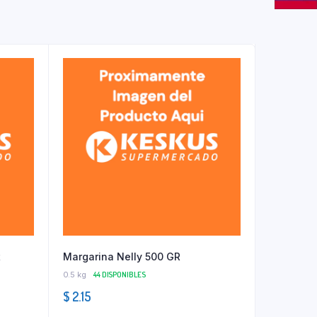
t
Margarina Nelly 500 GR
0.5 kg
44 DISPONIBLES
$
2.15