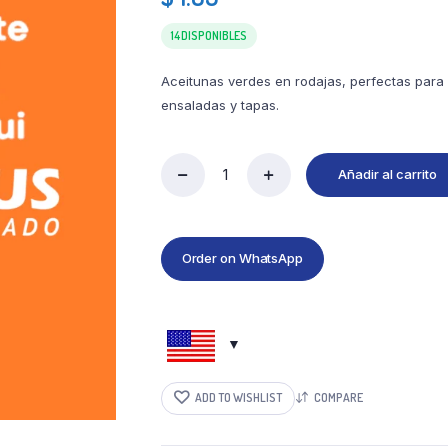
14 DISPONIBLES
Aceitunas verdes en rodajas, perfectas para
ensaladas y tapas.
Añadir al carrito
Order on WhatsApp
ADD TO WISHLIST
COMPARE