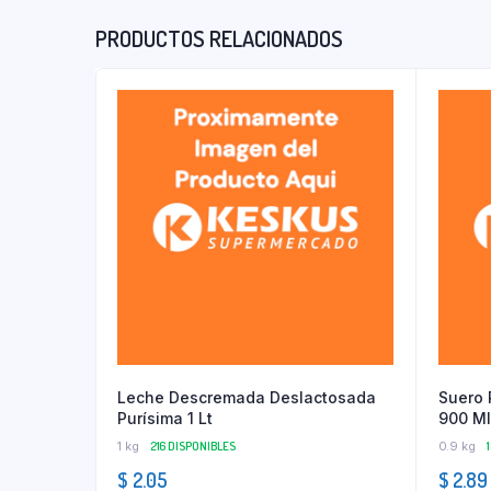
PRODUCTOS RELACIONADOS
Leche Descremada Deslactosada
Suero 
Purísima 1 Lt
900 Ml
1 kg
216 DISPONIBLES
0.9 kg
$
2.05
$
2.89