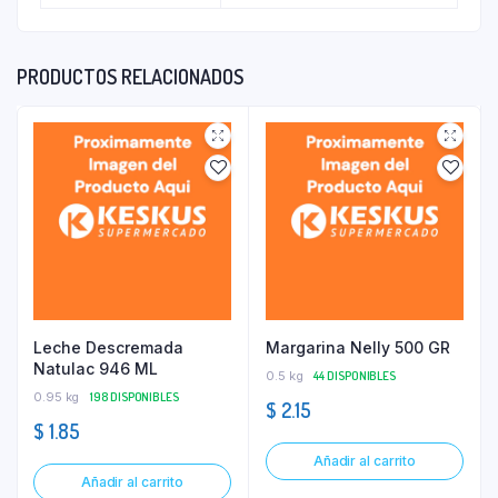
PRODUCTOS RELACIONADOS
Leche Descremada
Margarina Nelly 500 GR
Natulac 946 ML
0.5 kg
44 DISPONIBLES
0.95 kg
198 DISPONIBLES
$
2.15
$
1.85
Añadir al carrito
Añadir al carrito