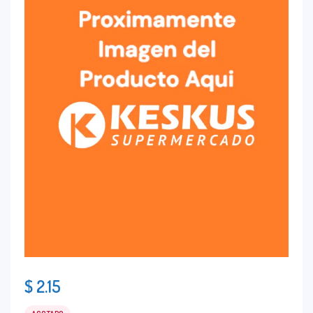
$
2.15