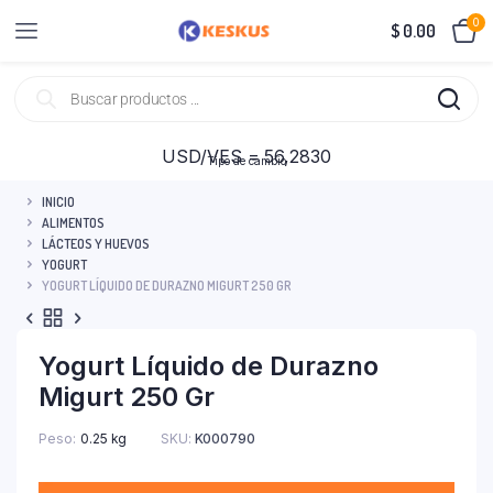
0
$
0.00
USD/VES = 56,2830
Tipo de cambio
INICIO
ALIMENTOS
LÁCTEOS Y HUEVOS
YOGURT
YOGURT LÍQUIDO DE DURAZNO MIGURT 250 GR
Yogurt Líquido de Durazno
Migurt 250 Gr
Peso
0.25 kg
SKU:
K000790