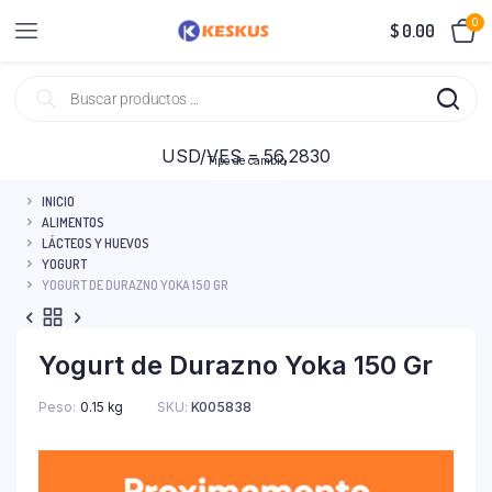
0
$
0.00
USD/VES = 56,2830
Tipo de cambio
INICIO
ALIMENTOS
LÁCTEOS Y HUEVOS
YOGURT
YOGURT DE DURAZNO YOKA 150 GR
Yogurt de Durazno Yoka 150 Gr
Peso
0.15 kg
SKU:
K005838