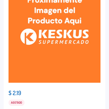
$
2.19
AGOTADO