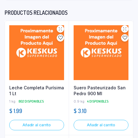
PRODUCTOS RELACIONADOS
Leche Completa Purísima
Suero Pasteurizado San
1 Lt
Pedro 900 Ml
1 kg
802 DISPONIBLES
0.9 kg
4 DISPONIBLES
$
1.99
$
3.10
Añadir al carrito
Añadir al carrito