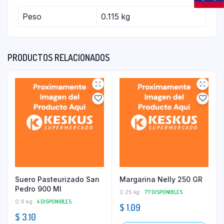
Peso
0.115 kg
PRODUCTOS RELACIONADOS
Suero Pasteurizado San
Margarina Nelly 250 GR
Pedro 900 Ml
0.25 kg
77 DISPONIBLES
0.9 kg
4 DISPONIBLES
$
1.09
$
3.10