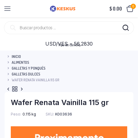
0
$
0.00
USD/VES = 56,2830
Tipo de cambio
INICIO
ALIMENTOS
GALLETAS Y PONQUÉS
GALLETAS DULCES
WAFER RENATA VAINILLA 115 GR
Wafer Renata Vainilla 115 gr
Peso
0.115 kg
SKU:
K003636