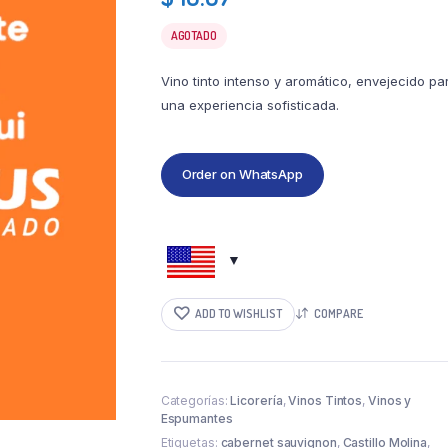
AGOTADO
Vino tinto intenso y aromático, envejecido pa
una experiencia sofisticada.
Order on WhatsApp
ADD TO WISHLIST
COMPARE
Categorías:
Licorería
,
Vinos Tintos
,
Vinos y
Espumantes
Etiquetas:
cabernet sauvignon
,
Castillo Molina
,