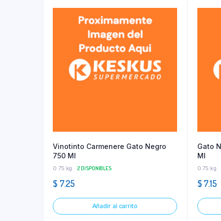
Vinotinto Carmenere Gato Negro
Gato N
750 Ml
Ml
0.75 kg
2 DISPONIBLES
0.75 kg
$
7.25
$
7.15
Añadir al carrito