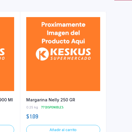
900 Ml
Margarina Nelly 250 GR
0.25 kg
77 DISPONIBLES
$
1.09
Añadir al carrito