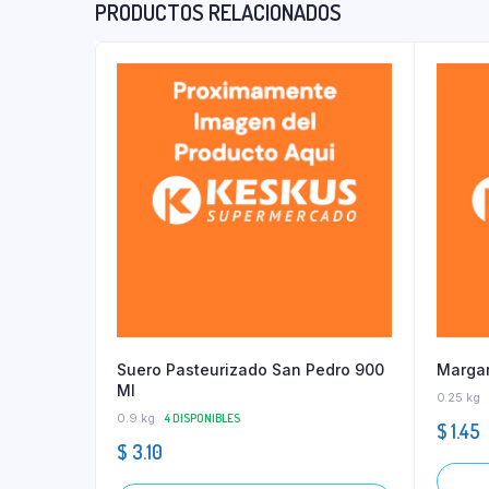
PRODUCTOS RELACIONADOS
Suero Pasteurizado San Pedro 900
Marga
Ml
0.25 kg
0.9 kg
4 DISPONIBLES
$
1.45
$
3.10