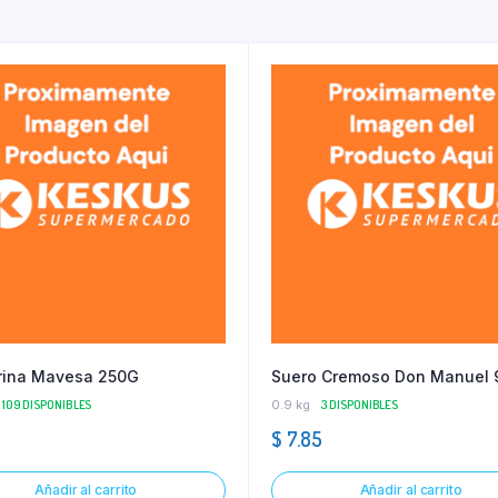
rina Mavesa 250G
Suero Cremoso Don Manuel 
109 DISPONIBLES
0.9 kg
3 DISPONIBLES
$
7.85
Añadir al carrito
Añadir al carrito