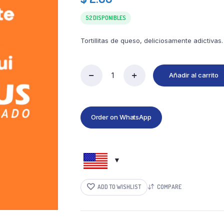
52 DISPONIBLES
Tortillitas de queso, deliciosamente adictivas.
Añadir al carrito
Order on WhatsApp
ADD TO WISHLIST
COMPARE