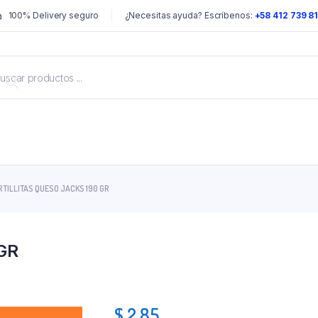
100% Delivery seguro
¿Necesitas ayuda? Escríbenos:
+58 412 739 8
RTILLITAS QUESO JACKS 190 GR
 GR
$
2.85