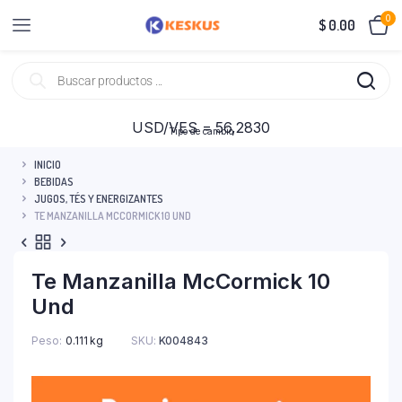
0
$
0.00
USD/VES = 56,2830
Tipo de cambio
INICIO
BEBIDAS
JUGOS, TÉS Y ENERGIZANTES
TE MANZANILLA MCCORMICK 10 UND
Te Manzanilla McCormick 10
Und
Peso
0.111 kg
SKU:
K004843