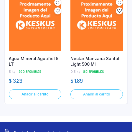
Agua Mineral Aguafiel 5
Nectar Manzana Santal
LT
Light 500 Ml
5 kg
30 DISPONIBLES
0.5 kg
8 DISPONIBLES
$
3.29
$
1.89
Añadir al carrito
Añadir al carrito