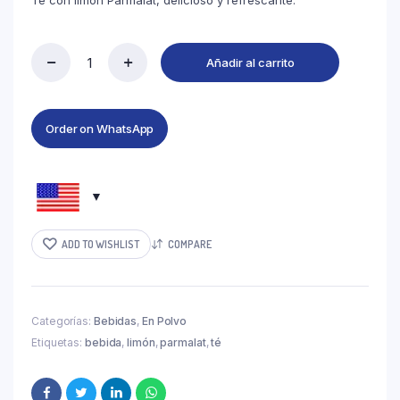
Té con limón Parmalat, delicioso y refrescante.
Añadir al carrito
Order on WhatsApp
ADD TO WISHLIST
COMPARE
Categorías:
Bebidas
,
En Polvo
Etiquetas:
bebida
,
limón
,
parmalat
,
té