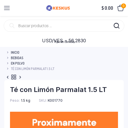
0
$
0.00
USD/VES = 56,2830
Tipo de cambio
INICIO
BEBIDAS
EN POLVO
TÉ CON LIMÓN PARMALAT 1.5 LT
Té con Limón Parmalat 1.5 LT
Peso
1.5 kg
SKU:
K001770