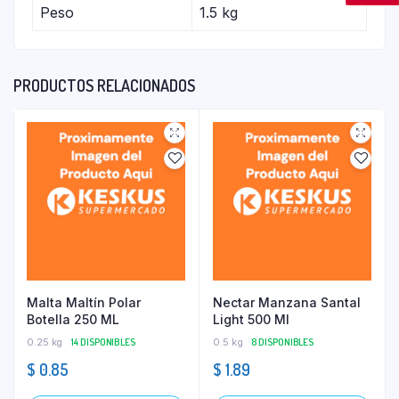
Peso
1.5 kg
PRODUCTOS RELACIONADOS
Malta Maltín Polar
Nectar Manzana Santal
Botella 250 ML
Light 500 Ml
0.25 kg
14 DISPONIBLES
0.5 kg
8 DISPONIBLES
$
0.85
$
1.89