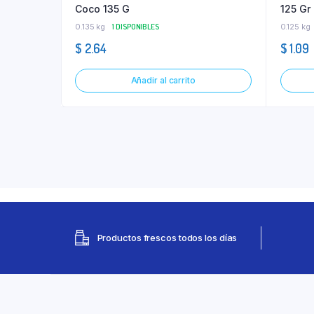
Coco 135 G
125 Gr
0.135 kg
1 DISPONIBLES
0.125 kg
$
2.64
$
1.09
Añadir al carrito
Productos frescos todos los días