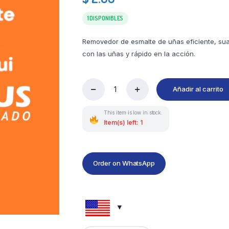
1 DISPONIBLES
Removedor de esmalte de uñas eficiente, su
con las uñas y rápido en la acción.
Añadir al carrito
This item is low in stock.
Item(s) left: 1
Order on WhatsApp