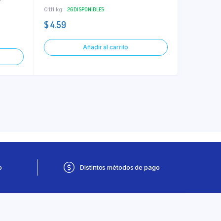
0.111 kg
26 DISPONIBLES
$
4.59
Añadir al carrito
o
Distintos métodos de pago