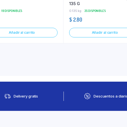
135 G
19 DISPONIBLES
0.135 kg
35 DISPONIBLES
$
2.80
Añadir al carrito
Añadir al carrito
Delivery gratis
Descuentos a diari