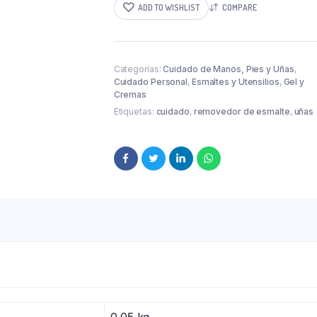
ADD TO WISHLIST
COMPARE
Categorías:
Cuidado de Manos, Pies y Uñas
,
Cuidado Personal
,
Esmaltes y Utensilios
,
Gel y
Cremas
Etiquetas:
cuidado
,
removedor de esmalte
,
uñas
0.05 kg