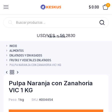
0
$
0.00
USD/VES = 56,2830
Tipo de cambio
INICIO
ALIMENTOS
ENLATADOS Y ENVASADOS
FRUTAS Y VEGETALES ENLATADOS
PULPA NARANJA CON ZANAHORIA VIC 1 KG
Pulpa Naranja con Zanahoria
VIC 1 KG
Peso
1 kg
SKU:
K004454