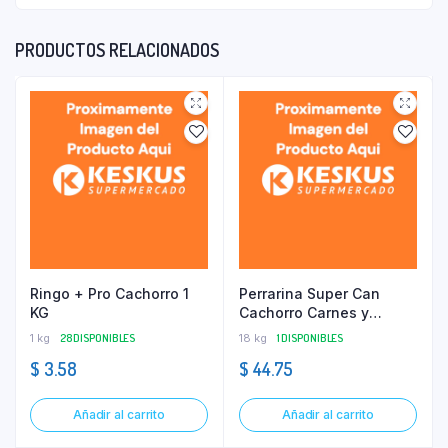
PRODUCTOS RELACIONADOS
Ringo + Pro Cachorro 1
Perrarina Super Can
KG
Cachorro Carnes y
Cereales 18 KG
1 kg
28 DISPONIBLES
18 kg
1 DISPONIBLES
$
3.58
$
44.75
Añadir al carrito
Añadir al carrito