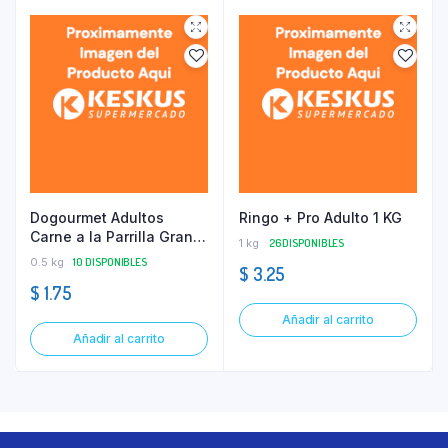
Dogourmet Adultos
Ringo + Pro Adulto 1 KG
Carne a la Parrilla Granel
1 kg
26 DISPONIBLES
500 GR
0.5 kg
10 DISPONIBLES
$
3.25
$
1.75
Añadir al carrito
Añadir al carrito