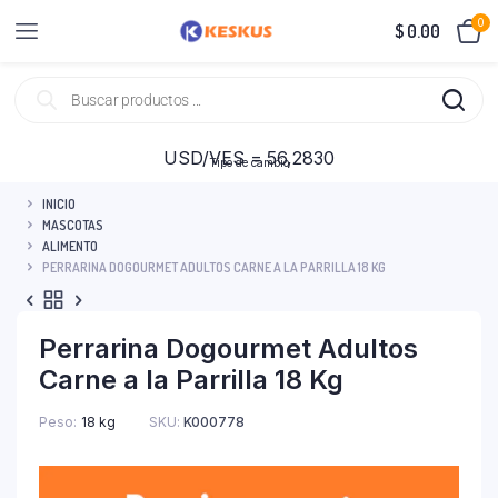
0
$
0.00
USD/VES = 56,2830
Tipo de cambio
INICIO
MASCOTAS
ALIMENTO
PERRARINA DOGOURMET ADULTOS CARNE A LA PARRILLA 18 KG
Perrarina Dogourmet Adultos
Carne a la Parrilla 18 Kg
Peso
18 kg
SKU:
K000778