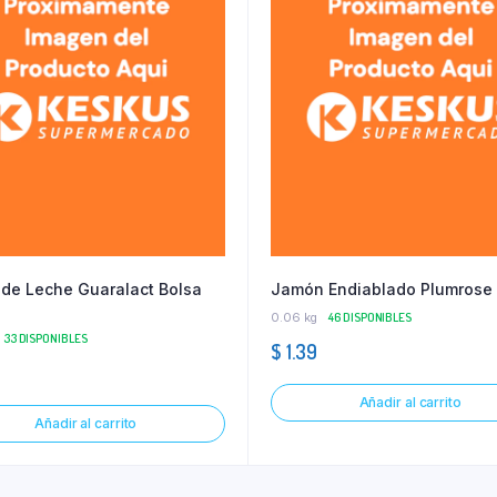
de Leche Guaralact Bolsa
Jamón Endiablado Plumrose
0.06 kg
46 DISPONIBLES
33 DISPONIBLES
$
1.39
Añadir al carrito
Añadir al carrito