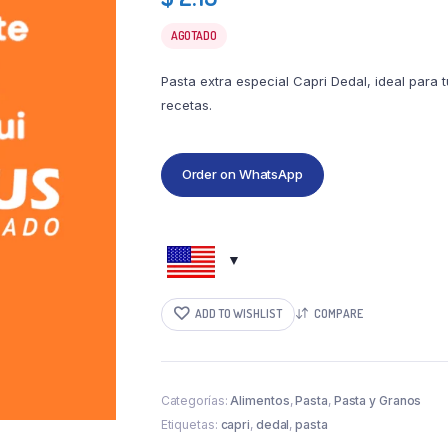
AGOTADO
Pasta extra especial Capri Dedal, ideal para 
recetas.
Order on WhatsApp
ADD TO WISHLIST
COMPARE
Categorías:
Alimentos
,
Pasta
,
Pasta y Granos
Etiquetas:
capri
,
dedal
,
pasta