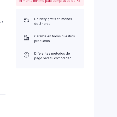
El monto mínimo para compras es de 7$
Delivery gratis en menos
tus
de 3 horas
Garantía en todos nuestros
productos
Diferentes métodos de
pago para tu comodidad