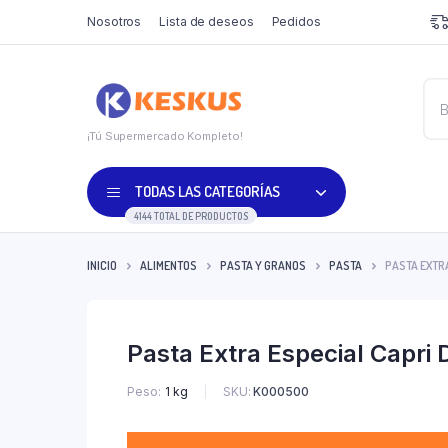
Nosotros
Lista de deseos
Pedidos
¡Tú Supermercado Kompleto!
TODAS LAS CATEGORÍAS
4144 TOTAL DE PRODUCTOS
INICIO
ALIMENTOS
PASTA Y GRANOS
PASTA
PASTA EXTRA
Pasta Extra Especial Capri 
SKU:
K000500
Peso
1 kg