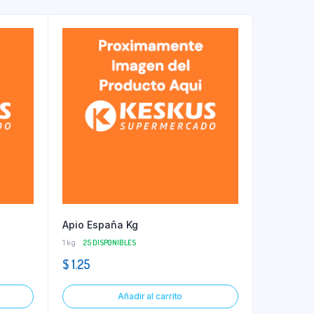
Apio España Kg
1 kg
25 DISPONIBLES
$
1.25
Añadir al carrito