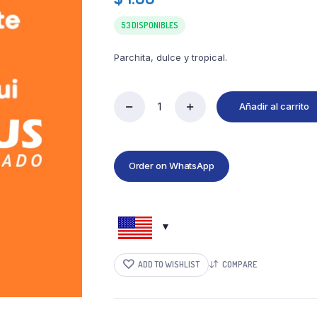
53 DISPONIBLES
Parchita, dulce y tropical.
Añadir al carrito
Order on WhatsApp
ADD TO WISHLIST
COMPARE