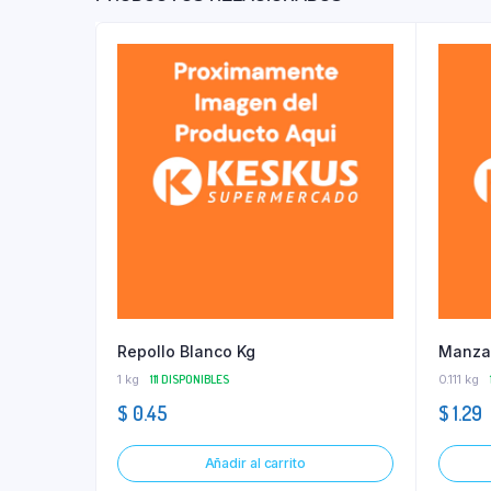
Repollo Blanco Kg
Manza
1 kg
111 DISPONIBLES
0.111 kg
$
0.45
$
1.29
Añadir al carrito