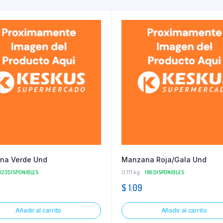
na Verde Und
Manzana Roja/Gala Und
123 DISPONIBLES
0.111 kg
186 DISPONIBLES
$
1.09
Añadir al carrito
Añadir al carrito