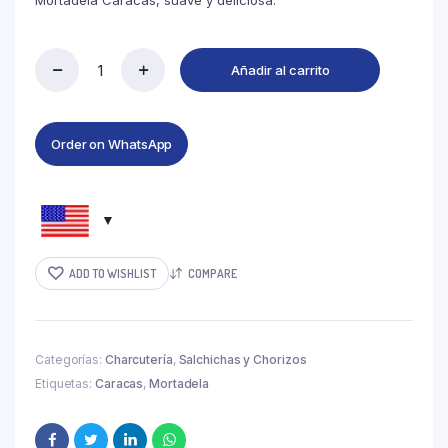
Mortadela Caracas, suave y deliciosa.
Añadir al carrito
Order on WhatsApp
ADD TO WISHLIST
COMPARE
Categorías:
Charcutería
,
Salchichas y Chorizos
Etiquetas:
Caracas
,
Mortadela