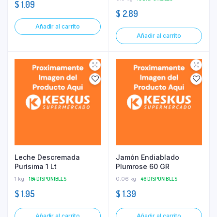
$
1.09
$
2.89
Añadir al carrito
Añadir al carrito
Leche Descremada
Jamón Endiablado
Purísima 1 Lt
Plumrose 60 GR
1 kg
184 DISPONIBLES
0.06 kg
46 DISPONIBLES
$
1.95
$
1.39
Añadir al carrito
Añadir al carrito