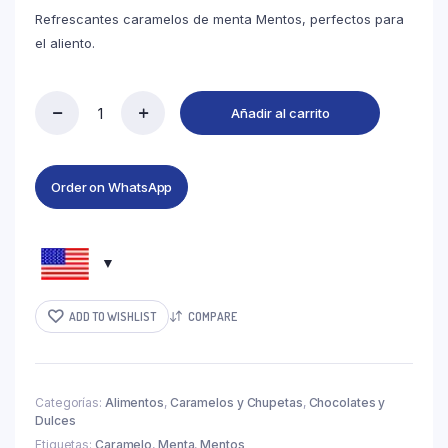
Refrescantes caramelos de menta Mentos, perfectos para
el aliento.
Añadir al carrito
Order on WhatsApp
ADD TO WISHLIST
COMPARE
Categorías:
Alimentos
,
Caramelos y Chupetas
,
Chocolates y
Dulces
Etiquetas:
Caramelo
,
Menta
,
Mentos