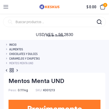
0
$
0.00
USD/VES = 56,2830
Tipo de cambio
INICIO
ALIMENTOS
CHOCOLATES Y DULCES
CARAMELOS Y CHUPETAS
MENTOS MENTA UND
Mentos Menta UND
Peso
0.111 kg
SKU:
K001213