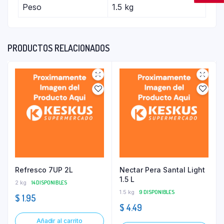
Peso
1.5 kg
PRODUCTOS RELACIONADOS
Refresco 7UP 2L
Nectar Pera Santal Light
1.5 L
2 kg
14 DISPONIBLES
1.5 kg
9 DISPONIBLES
$
1.95
$
4.49
Añadir al carrito