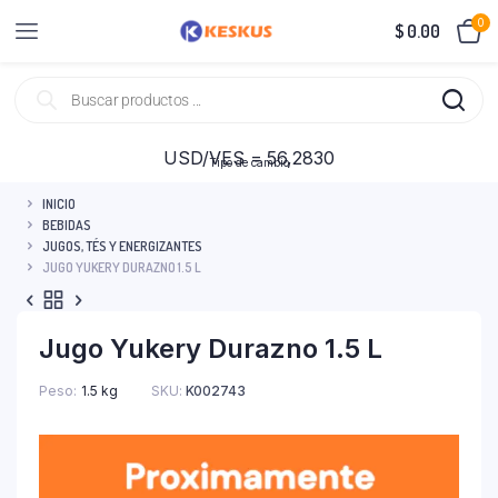
0
$
0.00
USD/VES = 56,2830
Tipo de cambio
INICIO
BEBIDAS
JUGOS, TÉS Y ENERGIZANTES
JUGO YUKERY DURAZNO 1.5 L
Jugo Yukery Durazno 1.5 L
Peso
1.5 kg
SKU:
K002743