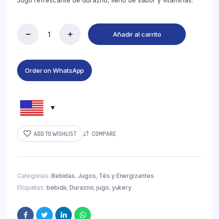
Jugo refrescante de durazno, lleno de sabor y vitaminas.
Añadir al carrito
Order on WhatsApp
ADD TO WISHLIST
COMPARE
Categorías:
Bebidas
,
Jugos, Tés y Energizantes
Etiquetas:
bebida
,
Durazno
,
jugo
,
yukery