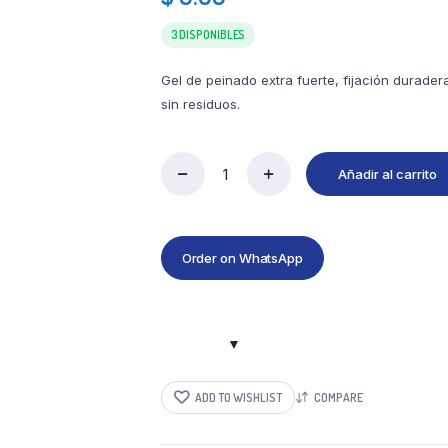
3 DISPONIBLES
Gel de peinado extra fuerte, fijación durader
sin residuos.
Añadir al carrito
Order on WhatsApp
ADD TO WISHLIST
COMPARE