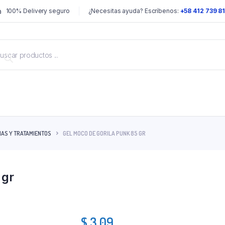
100% Delivery seguro
¿Necesitas ayuda? Escríbenos:
+58 412 739 8
MAS Y TRATAMIENTOS
GEL MOCO DE GORILA PUNK 85 GR
 gr
$
3.09