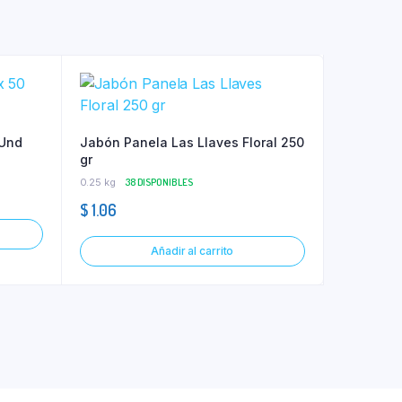
 Und
Jabón Panela Las Llaves Floral 250
gr
0.25 kg
38 DISPONIBLES
$
1.06
Añadir al carrito