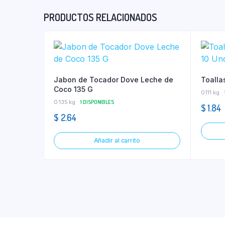
PRODUCTOS RELACIONADOS
Jabon de Tocador Dove Leche de
Toalla
Coco 135 G
0.111 kg
0.135 kg
1 DISPONIBLES
$
1.84
$
2.64
Añadir al carrito