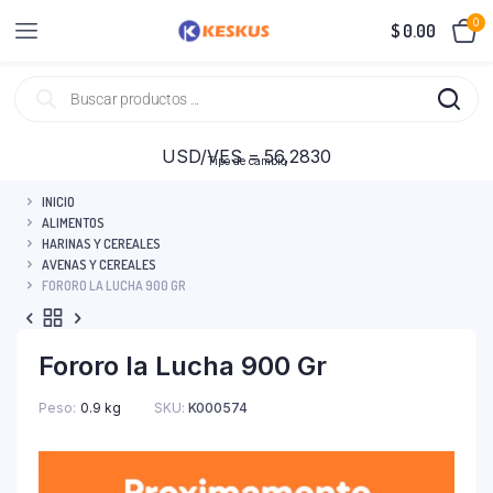
0
$
0.00
USD/VES = 56,2830
Tipo de cambio
INICIO
ALIMENTOS
HARINAS Y CEREALES
AVENAS Y CEREALES
FORORO LA LUCHA 900 GR
Fororo la Lucha 900 Gr
Peso
0.9 kg
SKU:
K000574