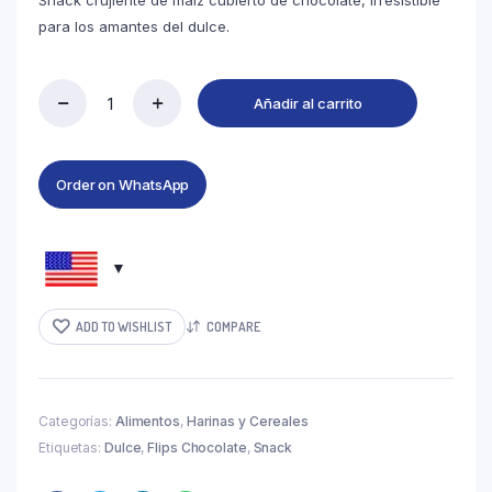
Snack crujiente de maíz cubierto de chocolate, irresistible
para los amantes del dulce.
Añadir al carrito
Order on WhatsApp
ADD TO WISHLIST
COMPARE
Categorías:
Alimentos
,
Harinas y Cereales
Etiquetas:
Dulce
,
Flips Chocolate
,
Snack