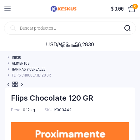
0
$
0.00
USD/VES = 56,2830
Tipo de cambio
INICIO
ALIMENTOS
HARINAS Y CEREALES
FLIPS CHOCOLATE 120 GR
Flips Chocolate 120 GR
Peso
0.12 kg
SKU:
K003442