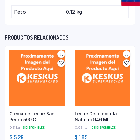
Peso
0.12 kg
PRODUCTOS RELACIONADOS
Crema de Leche San
Leche Descremada
Pedro 500 Gr
Natulac 946 ML
0.5 kg
6 DISPONIBLES
0.95 kg
198 DISPONIBLES
$
5.29
$
1.85