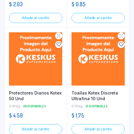
$
2.03
$
0.85
Añadir al carrito
Añadir al carrito
Protectores Diarios Kotex
Toallas Kotex Discreta
50 Und
Ultrafina 10 Und
0.111 kg
26 DISPONIBLES
0.111 kg
21 DISPONIBLES
$
4.59
$
1.75
Añadir al carrito
Añadir al carrito