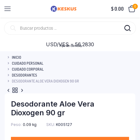
0
$
0.00
USD/VES = 56,2830
Tipo de cambio
INICIO
CUIDADO PERSONAL
CUIDADO CORPORAL
DESODORANTES
DESODORANTE ALOE VERA DIOXOGEN 90 GR
Desodorante Aloe Vera
Dioxogen 90 gr
Peso
0.09 kg
SKU:
K005127