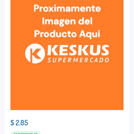
$
2.85