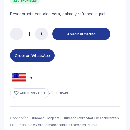
32 DISPONIBLES
Desodorante con aloe vera, calma y refresca la piel.
Añadir al carrito
Order on WhatsApp
ADD TO WISHLIST
COMPARE
Categorías:
Cuidado Corporal
,
Cuidado Personal
,
Desodorantes
Etiquetas:
aloe vera
,
desodorante
,
Dioxogen
,
suave