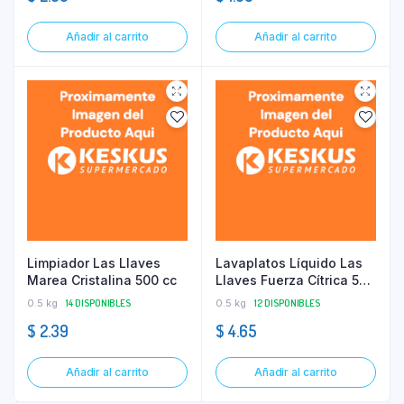
Añadir al carrito
Añadir al carrito
Limpiador Las Llaves
Lavaplatos Líquido Las
Marea Cristalina 500 cc
Llaves Fuerza Cítrica 500
cc
0.5 kg
14 DISPONIBLES
0.5 kg
12 DISPONIBLES
$
2.39
$
4.65
Añadir al carrito
Añadir al carrito