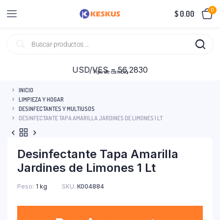
0
$
0.00
USD/VES = 56,2830
Tipo de cambio
INICIO
LIMPIEZA Y HOGAR
DESINFECTANTES Y MULTIUSOS
DESINFECTANTE TAPA AMARILLA JARDINES DE LIMONES 1 LT
Desinfectante Tapa Amarilla
Jardines de Limones 1 Lt
Peso
1 kg
SKU:
K004884