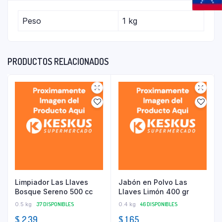
Peso
1 kg
PRODUCTOS RELACIONADOS
Limpiador Las Llaves
Jabón en Polvo Las
Bosque Sereno 500 cc
Llaves Limón 400 gr
0.5 kg
37 DISPONIBLES
0.4 kg
46 DISPONIBLES
$
2.39
$
1.65