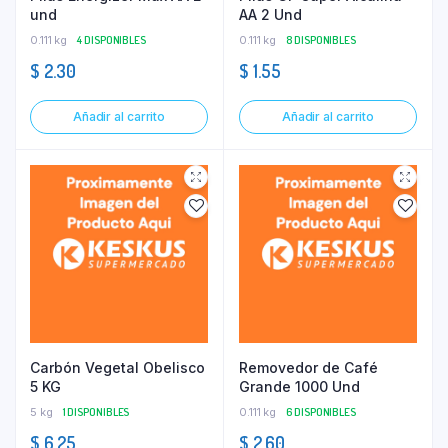
und
AA 2 Und
0.111 kg
4 DISPONIBLES
0.111 kg
8 DISPONIBLES
$
2.30
$
1.55
Añadir al carrito
Añadir al carrito
Carbón Vegetal Obelisco
Removedor de Café
5 KG
Grande 1000 Und
5 kg
1 DISPONIBLES
0.111 kg
6 DISPONIBLES
$
6.25
$
2.60