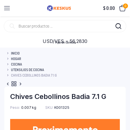
0
$
0.00
USD/VES = 56,2830
Tipo de cambio
INICIO
HOGAR
COCINA
UTENSILIOS DE COCINA
CHIVES CEBOLLINOS BADIA 7.1 G
Chives Cebollinos Badia 7.1 G
Peso
0.007 kg
SKU:
K001325