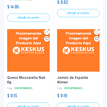
$
9.82
$
14.95
Añadir al carrito
Añadir al carrito
Queso Mozzarella Nali
Jamón de Espalda
Kg
Alimex
1 kg
25 DISPONIBLES
1 kg
29 DISPONIBLES
$
9.15
$
9.19
Añadir al carrito
Añadir al carrito