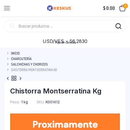
0
$
0.00
USD/VES = 56,2830
Tipo de cambio
INICIO
CHARCUTERÍA
SALCHICHAS Y CHORIZOS
CHISTORRA MONTSERRATINA KG
Chistorra Montserratina Kg
Peso
1 kg
SKU:
K001412