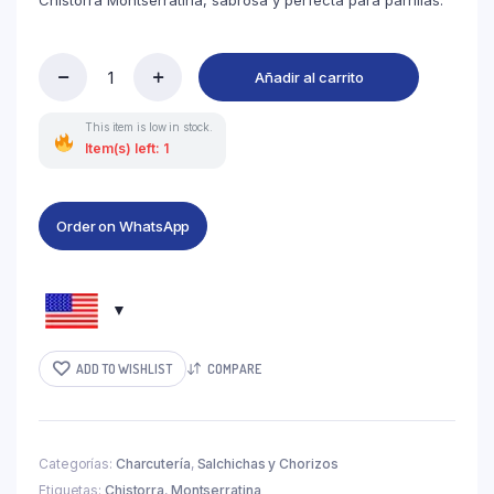
Chistorra Montserratina, sabrosa y perfecta para parrillas.
Añadir al carrito
This item is low in stock.
Item(s) left: 1
Order on WhatsApp
ADD TO WISHLIST
COMPARE
Categorías:
Charcutería
,
Salchichas y Chorizos
Etiquetas:
Chistorra
,
Montserratina