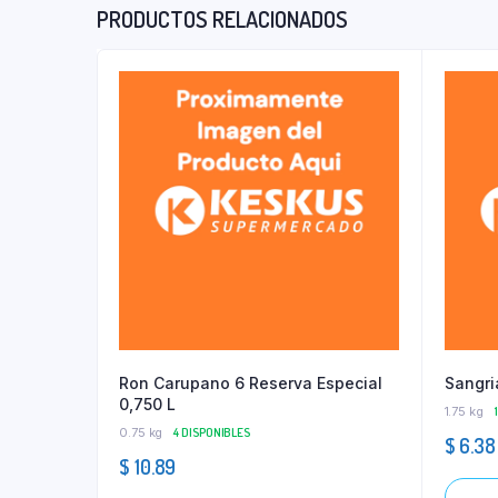
PRODUCTOS RELACIONADOS
Ron Carupano 6 Reserva Especial
Sangri
0,750 L
1.75 kg
0.75 kg
4 DISPONIBLES
$
6.38
$
10.89