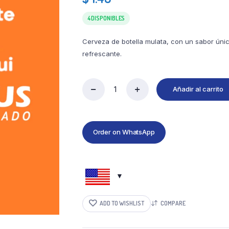
4 DISPONIBLES
Cerveza de botella mulata, con un sabor úni
refrescante.
Añadir al carrito
Order on WhatsApp
ADD TO WISHLIST
COMPARE