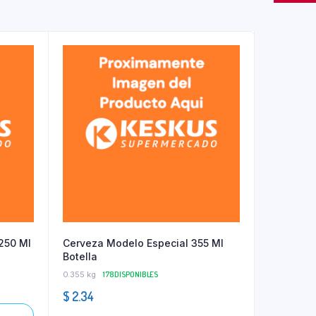
 250 Ml
Cerveza Modelo Especial 355 Ml
Botella
0.355 kg
178 DISPONIBLES
$
2.34