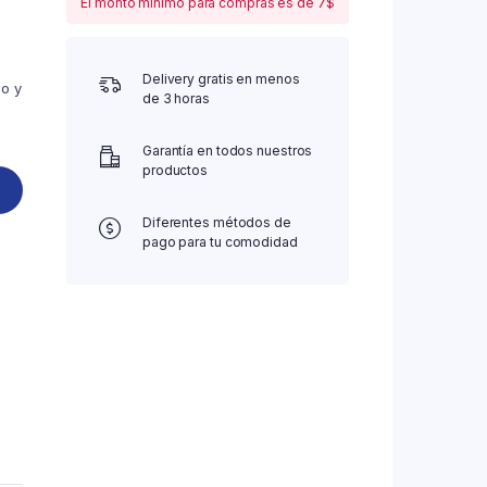
El monto mínimo para compras es de 7$
Delivery gratis en menos
co y
de 3 horas
Garantía en todos nuestros
productos
Diferentes métodos de
pago para tu comodidad