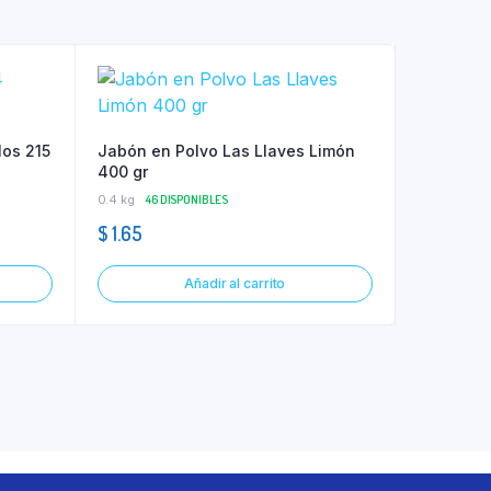
los 215
Jabón en Polvo Las Llaves Limón
400 gr
0.4 kg
46 DISPONIBLES
$
1.65
Añadir al carrito