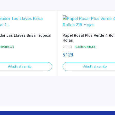
dor Las Llaves Brisa Tropical
Papel Rosal Plus Verde 4 Rol
Hojas
DISPONIBLES
0.111 kg
103 DISPONIBLES
$
1.29
Añadir al carrito
Añadir al carrito