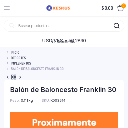
0
$
0.00
USD/VES = 56,2830
Tipo de cambio
INICIO
DEPORTES
IMPLEMENTOS
BALÓN DE BALONCESTO FRANKLIN 30
Balón de Baloncesto Franklin 30
Peso
0.111 kg
SKU:
K003514