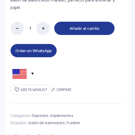
Balón de Baloncesto Franklin, perfecto para entrenar y
jugar.
Añadir al carrito
Order on WhatsApp
ADD TO WISHLIST
COMPARE
Categorías:
Deportes
,
Implementos
Etiquetas:
balón de baloncesto
,
Franklin