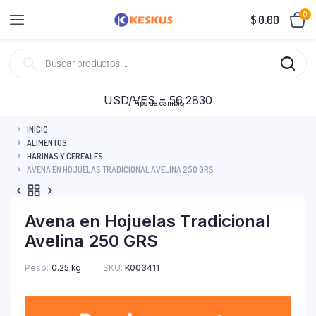
0
$
0.00
USD/VES = 56,2830
Tipo de cambio
INICIO
ALIMENTOS
HARINAS Y CEREALES
AVENA EN HOJUELAS TRADICIONAL AVELINA 250 GRS
Avena en Hojuelas Tradicional
Avelina 250 GRS
Peso
0.25 kg
SKU:
K003411