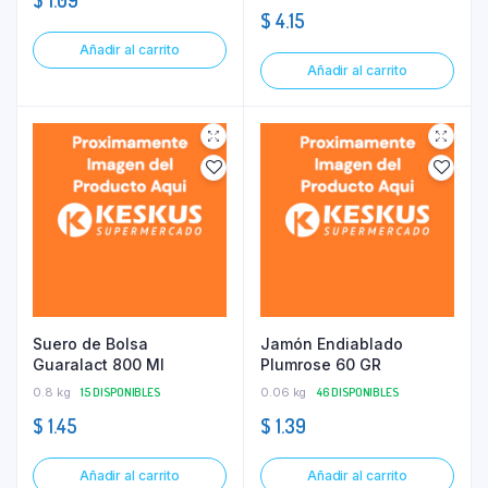
$
1.09
$
4.15
Añadir al carrito
Añadir al carrito
Suero de Bolsa
Jamón Endiablado
Guaralact 800 Ml
Plumrose 60 GR
0.8 kg
15 DISPONIBLES
0.06 kg
46 DISPONIBLES
$
1.45
$
1.39
Añadir al carrito
Añadir al carrito