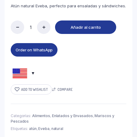
Atún natural Eveba, perfecto para ensaladas y sándwiches.
Añadir al carrito
Order on WhatsApp
ADD TO WISHLIST
COMPARE
Categorías:
Alimentos
,
Enlatados y Envasados
,
Mariscos y
Pescados
Etiquetas:
atún
,
Eveba
,
natural