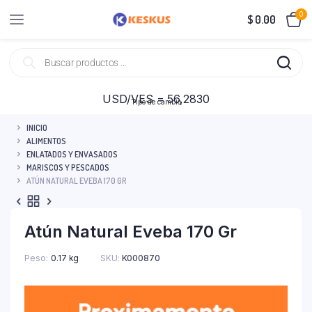
0
$
0.00
USD/VES = 56,2830
Tipo de cambio
INICIO
ALIMENTOS
ENLATADOS Y ENVASADOS
MARISCOS Y PESCADOS
ATÚN NATURAL EVEBA 170 GR
Atún Natural Eveba 170 Gr
Peso
0.17 kg
SKU:
K000870