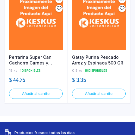
Perrarina Super Can
Gatsy Purina Pescado
Cachorro Carnes y
Arroz y Espinaca 500 GR
Cereales 18 KG
18 kg
1 DISPONIBLES
0.5 kg
16 DISPONIBLES
$
44.75
$
3.35
Añadir al carrito
Añadir al carrito
Productos frescos todos los días