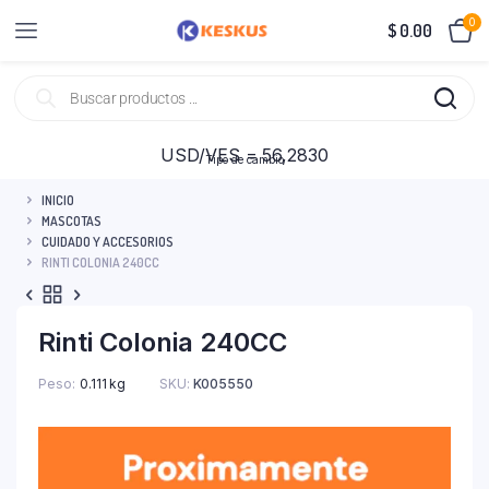
0
$
0.00
USD/VES = 56,2830
Tipo de cambio
INICIO
MASCOTAS
CUIDADO Y ACCESORIOS
RINTI COLONIA 240CC
Rinti Colonia 240CC
Peso
0.111 kg
SKU:
K005550