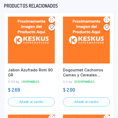
PRODUCTOS RELACIONADOS
Jabon Azufrado Rinti 90
Dogourmet Cachorros
GR
Carnes y Cereales
Granel 500 GR
0.09 kg
1 DISPONIBLES
0.5 kg
22 DISPONIBLES
$
2.69
$
2.00
Añadir al carrito
Añadir al carrito